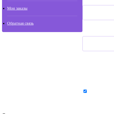
Мои заказы
Обратная связь
Ваша почта для о
Согласие на обр
персональных данн
в соответствии с п
конфиденциальност